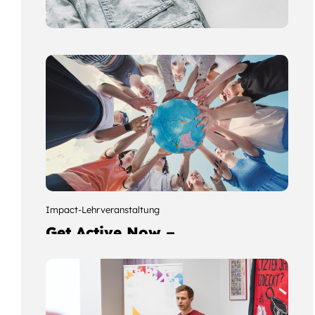
Studentisches Impact-Projekt
Kleidertausch-Börse im
Kinder- und
Familienzentrum Wolfsburg
Mehr erfahren
Impact-Lehrveranstaltung
Get Active Now –
Praktische Perspektiven auf
lokale, regionale und
globale Nachhaltigkeit
Mehr erfahren