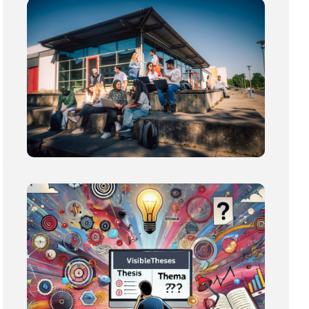
Impact-Lehrveranstaltung
Finanzwissen für Alle
Mehr erfahren
Impact-Lehrveranstaltung
Unterstützung
organisationalen Lernens –
Seminar
Mehr erfahren